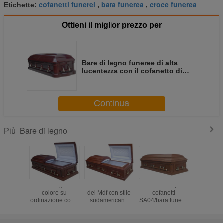
cofanetti funerei
bara funerea
croce funerea
Etichette:
,
,
Ottieni il miglior prezzo per
Bare di legno funeree di alta
lucentezza con il cofanetto di
vetro 198*58*35 cm del Paulownia
Continua
Bare di legno
Più
Bare di legno di
Cofanetti funerei
Bare di CIQ e
Corredi d
colore su
del Mdf con stile
cofanetti
adulti del
ordinazione con il
sudamericano
SA04/bara funerei
di Brow
medium -
198*58*35 cm
standard del MDF
rivestimen
materiale del
della maniglia
con vetro
coperchi
cartone di fibra di
allinea