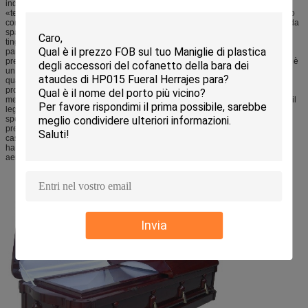
indipendentemente dai cambiamenti del tempo, in modo da è chiamato
«tenaglie di Qin». Quali il yangqin, il pipa, il liuqin e perfino il Qinhu, ecc., tutto
con le tenaglie come il bordo. Facile incidere e tingere: Tongmu non è facile da
spaccare ma morbidezza in legno, facile elaborare, facile incidere e facile
tingere. Può essere utilizzato come fasci, zattere, porte e finestre, soffitti,
pannelli delle mattonelle e divisioni della stanza in costruzioni. Poiché inoltre
presenta i vantaggi di essere impermeabile a fumo, ad umidità ed agli insetti, è
un materiale ideale per la fabbricazione di mobilia e di strumenti musicali di
qualità superiore nelle necessità quotidiane. La mobilia del Paulownia è un
prodotto di qualità superiore popolare nel Giappone e la bara di Tongmu è il
meglio di etichetta funerea in Corea. Nei termini militari ed industriali, poiché il
legno del paulownia è più leggero del legno ordinario, è usata per gli scopi
speciali quali i modelli di aviazione, le intelaiature dello strumento di
precisione, fodere per il passeggero e veicoli adibiti al trasporto di persone,
casse del trasporto dell'acqua e dell'aria e carta e mestieri avanzati. La gente
ha abbinato il paulownia e le leghe di alluminio nelle paia per uso sugli
aeroplani e sui sottomarini.
Invia