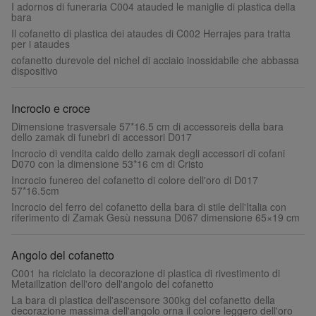
I adornos di funeraria C004 atauded le maniglie di plastica della
bara
Il cofanetto di plastica dei ataudes di C002 Herrajes para tratta
per i ataudes
cofanetto durevole del nichel di acciaio inossidabile che abbassa
dispositivo
Incrocio e croce
Dimensione trasversale 57*16.5 cm di accessoreis della bara
dello zamak di funebri di accessori D017
Incrocio di vendita caldo dello zamak degli accessori di cofani
D070 con la dimensione 53*16 cm di Cristo
Incrocio funereo del cofanetto di colore dell'oro di D017
57*16.5cm
Incrocio del ferro del cofanetto della bara di stile dell'Italia con
riferimento di Zamak Gesù nessuna D067 dimensione 65×19 cm
Angolo del cofanetto
C001 ha riciclato la decorazione di plastica di rivestimento di
Metaillzation dell'oro dell'angolo del cofanetto
La bara di plastica dell'ascensore 300kg del cofanetto della
decorazione massima dell'angolo orna il colore leggero dell'oro