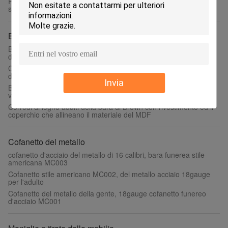
Prevenzione impermeabile della perdita dell'ospedale che sigilla
sacco per cadaveri mortuario con le maniglie
Bare di legno
Bare di legno di colore su ordinazione con il medium - materiale
del cartone di fibra di densità
Cofanetti funerei del Mdf con stile sudamericano 198*58*35 cm
della maniglia
Invia
Bare di CIQ e cofanetti SA04/bara funerei standard del MDF con
vetro
Corredi di legno adulti della bara di Brown con rivestimento ed il
coperchio che allineano il materiale del MDF
Cofanetto del metallo
cofanetto d'acciaio del metallo di 16 calibri, bara funerea stile
americana MC003
Cofanetto stile americano MC002, del metallo acciaio 18gauge
per l'adulto
Cofanetto del metallo della gente, 18gauge cofanetto funereo
d'acciaio MC001