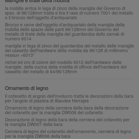
Maniglie e tirate della mobilia
la mobilia antica in lega di zinco della maniglia del Governo di
spec. di 96/128mm tratta e tira il raso di numero 7001 del metallo
o il bronzo dell'oggetto d'antiquariato
Bronzo e rame dell'oggetto d'antiquariato della maniglia della
mobilia dello spazio delle parti 96/128mm del Governo del
metallo di tirate della maniglia del guardaroba dello zamak di
numero 6014
maniglia in lega di zinco del guardaroba del metallo delle maniglie
del cassetto dell'hardware della mobilia da 96/128 di millimetro
nessun «6013"
nichel ed oro di colore del modello 6012 dell'hardware delle
maniglie, della cucina della mobilia di offince dell'hardware del
cassetto del metallo di 64/96/128mm
Ornamento di legno
Il cofanetto di angolo dell'involucro tratta le decorazioni della bara
per l'angolo di plastica di Ataudes Herrajes
Ornamento di legno della cerniera della bara della decorazione
del cofanetto per la maniglia DW008 del cofanetto
Decorazione di legno della bara della cerniera del cofanetto per
la maniglia DW007 della bara
Cerniera di legno del cofanetto dell'ornamento, cerniera di legno
per la maniglia DW006 della bara