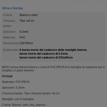
Urna e borsa
Colore:
Bianco o nero
Chiusura
Tipo «di U»
lampo:
Spessore:
0.2mm
Materiale:
PVC
Dimensione:
230*90cm
6 borse morte del cadavere delle maniglie interne
Evidenziare:
,
borse morte del cadavere di 0.2mm
,
borse morte del cadavere di 230x90cm
MD01 borsa interna bianca o nera di PVC/PEVA di 6 maniglie di cadavere per il
hospita o il palor funereo
Dettagli
Materiale: PVC/PEVA
Spessore: 0.2mm
Chiusura lampo: Tipo chiusura lampo «di U»
Maniglia: con 6 maniglie
Colore: Bianco, nero, blu, arancio.