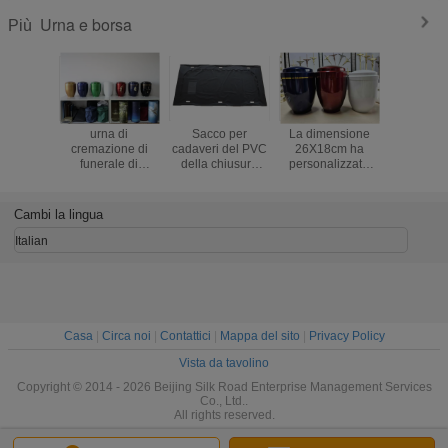
Urna e borsa
Più
urna di
Sacco per
La dimensione
Tipo borsa
cremazione di
cadaveri del PVC
26X18cm ha
cadavere
funerale di
della chiusura
personalizzato
chiusura
26.5*18cm
lampo 230*90 di
l'urna di
0.2mm
U con l'incrocio
cremazione del
l'ospedale
metallo di CIQ per
funer
Cambi la lingua
le ceneri umane
Italian
Casa
|
Circa noi
|
Contattici
|
Mappa del sito
|
Privacy Policy
Vista da tavolino
Copyright © 2014 - 2026 Beijing Silk Road Enterprise Management Services
Co., Ltd..
All rights reserved.