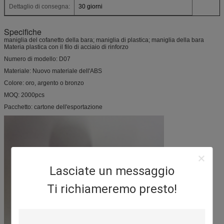
Dettaglio di consegna:
30 giorni
Specifiche
maniglia del cofanetto della bara; maniglia di plastica; maniglia della bara
Materia plastica con il filo di acciaio di rinforzo
Numero di modello: D07
Materiale: Nuovo materiale dell'ABS
Colore: oro, argento o bronzo
MOQ: 2000pcs
Pacchetto: cartone dell'esportazione
Lasciate un messaggio
Ti richiameremo presto!