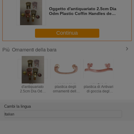
Oggetto d'antiquariato 2.5cm Dia
Odm Plastic Coffin Handles degli
ornamenti del cofanetto
Continua
Ornamenti della bara
Più
Oggetto
Il cofanetto di
Maniglie di
La bara 
d'antiquariato
plastica degli
plastica di Antivari
dell'ABS d
2.5cm Dia Odm
ornamenti della
di goccia degli
orna i colo
Plastic Coffin
bara di colore del
ornamenti della
24,5 * 10,
Handles degli
bottaio HP023
bara di colore su
HP018 de
ornamenti del
tratta il materiale
ordinazione per il
Cambi la lingua
cofanetto
dell'ABS
cofanetto di legno
Italian