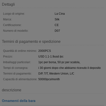
Dettagli
Luogo di origine:
La Cina
Marca:
Silk
Certificazione:
CE
Numero di modello:
D07
Termini di pagamento e spedizione
Quantità di ordine minimo:
2000PCS
Prezzo:
USD 1.1-1.9usd /pc
Imballaggi particolari:
1pc per borsa, 50 pc per scatola,
Tempi di consegna:
i 30 giorni dopo che abbiamo ricevuto il deposito
Termini di pagamento:
D/P, T/T, Western Union, L/C
Capacità di alimentazione:
50000pcs/month
descrizione
Ornamenti della bara