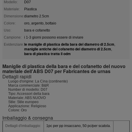
Modello:
D07
Materiale:
Plastica
Dimensione:
diametro 2.5cm
Colore:
oro, argento, bottaio
Uso:
bara e cofanetto
Campione:
i 1-3 giorni possono essere di inviare
le maniglie di plastica della bara del diametro di 2.5cm
Evidenziare:
,
maniglie antiche del cofanetto del diametro di 2.5cm
,
bara di plastica tratta il odm
Maniglie di plastica della bara e del cofanetto del nuovo
materiale dell'ABS D07 per Fabricantes de urnas
Dettagli rapidi
Luogo d'origine: La Cina (continente)
Marca commerciale: B&R
Number di modello: D07
Tipo: Accessori della bara
Materiale: ABS NUOVO
Stile: Stile europeo
Applicazione: Religioso
Colore: Oro
Imballaggio & consegna
Dettagli d'imballaggio:
1pc per pp insaccano, 50 pc/per scatola.