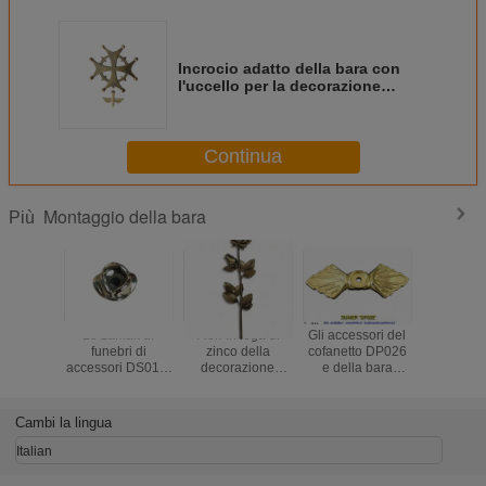
Incrocio adatto della bara con
l'uccello per la decorazione
funerea D010
Continua
Montaggio della bara
Più
Lo zamak di
Fiori in lega di
Gli accessori del
Oro di dim
funebri di
zinco della
cofanetto DP026
45cm×13
accessori DS01 è
decorazione
e della bara
fiore d
aumentato palla
adatta della bara
avvitano il
decora
per il cofani
di F02 Zamak
sostegno
adatta del
dell'Italia
Rosa colore del
Accessorios Para
di Za
Cambi la lingua
bronzo
Ataudes 3.2×9.3
Rosa/bro
dell'oggetto
cm
lega di 
Italian
d'antiquariato di
dell'og
13cm * di 36
d'antiqu