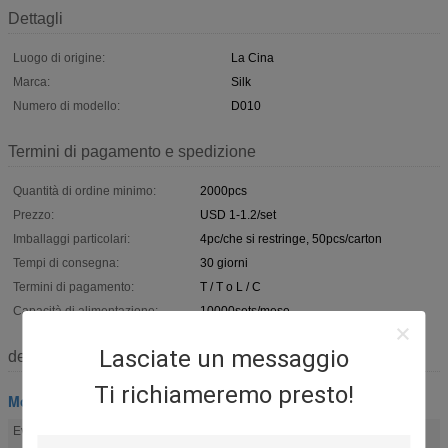
Dettagli
Luogo di origine:
La Cina
Marca:
Silk
Numero di modello:
D010
Termini di pagamento e spedizione
Quantità di ordine minimo:
2000pcs
Prezzo:
USD 1-1.2/set
Imballaggi particolari:
4pc/che si restringe, 50pcs/carton
Tempi di consegna:
30 giorni
Termini di pagamento:
T / T o L / C
Capacità di alimentazione:
10000sets/mese
Lasciate un messaggio
descrizione
Ti richiameremo presto!
Montaggio della bara
accessori funerei
barra della bara
Evidenziare:
,