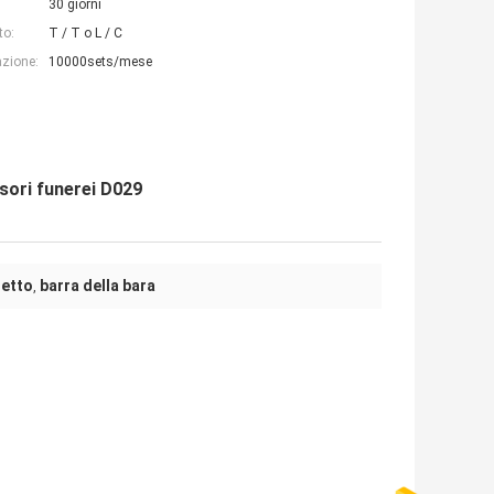
30 giorni
to:
T / T o L / C
azione:
10000sets/mese
sori funerei D029
netto
barra della bara
,