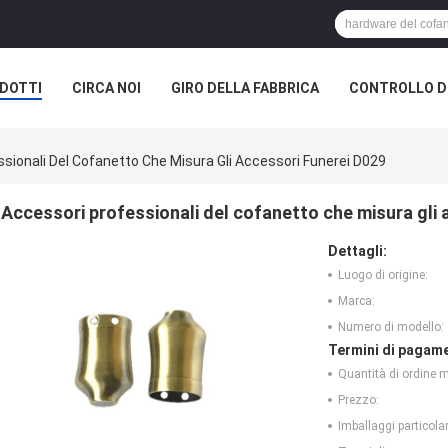
DOTTI
CIRCA NOI
GIRO DELLA FABBRICA
CONTROLLO DI
sionali Del Cofanetto Che Misura Gli Accessori Funerei D029
Accessori professionali del cofanetto che misura gli 
Dettagli:
Luogo di origine:
Marca:
Numero di modello:
Termini di pagame
Quantità di ordine 
Prezzo:
Imballaggi particolar