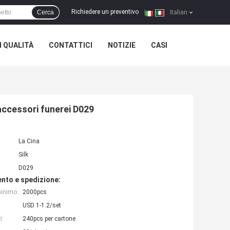
Richiedere un preventivo
Cerca
|
Italian
 QUALITÀ
CONTATTICI
NOTIZIE
CASI
accessori funerei D029
La Cina
Silk
D029
nto e spedizione:
minimo:
2000pcs
USD 1-1.2/set
i:
240pcs per cartone