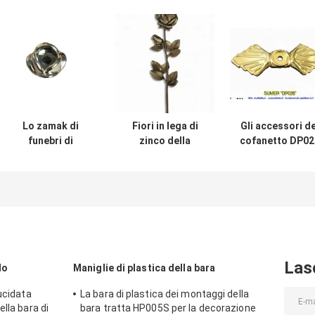
Lo zamak di
Fiori in lega di
Gli accessori de
funebri di
zinco della
cofanetto DP02
accessori DS01 è
decorazione
e della bara
aumentato palla
adatta della bara
avvitano il
per il cofani
di F02 Zamak
sostegno
dell'Italia
Rosa colore del
Accessorios Pa
bronzo
Ataudes 3.2×9.
dell'oggetto
cm
d'antiquariato di
13cm * di 36
Las
lo
Maniglie di plastica della bara
ucidata
La bara di plastica dei montaggi della
lla bara di
bara tratta HP005S per la decorazione