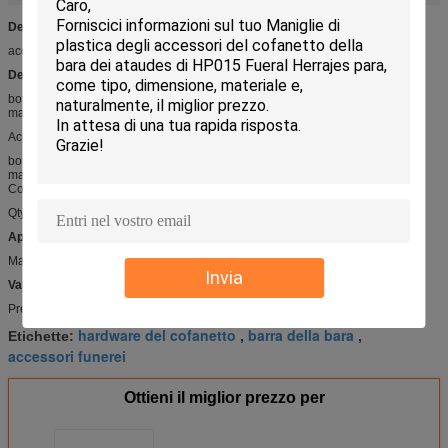
Dettaglio rapido:
accessorio D033 della bara
Descrizione:
bottone della bara
materiale: metallo
Accessorio D033 della bara
bottone della bara
materiale: metallo
Colore: Dorato, bronzeo, bronzo di rosso
Qty di min: 30000pcs
Applicazioni:
Maniglia e decorazione del metallo o di legno del cofanetto
Invia
Vantaggio competitivo:
Prezzo competitivo e di alta qualità
hardware del cofanetto
barra della bara
Etichette:
,
,
accessori funerei
Ottieni il miglior prezzo per