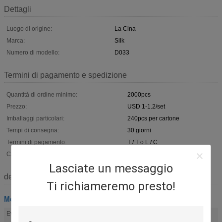
Dettagli
Luogo di origine:
La Cina
Marca:
Silk
Numero di modello:
D033
Termini di pagamento e spedizione
Quantità di ordine minimo:
2000pcs
Prezzo:
USD 1-1.2/set
Imballaggi particolari:
240pcs per cartone
Tempi di consegna:
30 giorni
Termini di pagamento:
T / T o L / C
Capacità di alimentazione:
10000sets/mese
Lasciate un messaggio
descrizione
Ti richiameremo presto!
Montaggio della bara
hardware del cofanetto
barra della bara
Evidenziare:
,