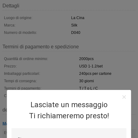
Dettagli
Luogo di origine:
La Cina
Marca:
Silk
Numero di modello:
D040
Termini di pagamento e spedizione
Quantità di ordine minimo:
2000pcs
Prezzo:
USD 1-1.2/set
Imballaggi particolari:
240pcs per cartone
Tempi di consegna:
30 giorni
Termini di pagamento:
T / T o L / C
Capacità di alimentazione:
10000sets/mese
Lasciate un messaggio
descrizione
Ti richiameremo presto!
Montaggio della bara
hardware del cofanetto
accessori funerei
Evidenziare:
,