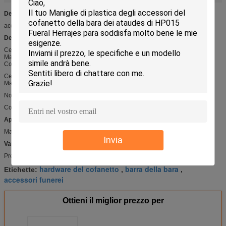
Dettaglio rapido:
accessorio D040 della bara
Descrizione:
Cerniera del metallo per il cofanetto
Materiale di Zamak
Colore: oro, nichel, ottone antico, rame antico ecc
Cerniera del metallo per il cofanetto
Materiale di Zamak
No. di riferimento: D040
Colore: oro, nichel, ottone antico, rame antico ecc
Applicazioni:
Maniglia e decorazione del metallo o di legno del cofanetto
Invia
Vantaggio competitivo:
Prezzo competitivo e di alta qualità
hardware del cofanetto
barra della bara
Etichette:
,
,
accessori funerei
Ottieni il miglior prezzo per