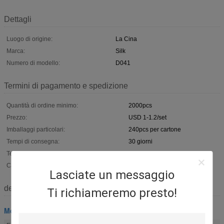
Dettagli
Luogo di origine:
La Cina
Marca:
Silk
Numero di modello:
D041
Termini di pagamento e spedizione
Quantità di ordine minimo:
2000pcs
Prezzo:
USD 1-1.2/set
Imballaggi particolari:
240pcs per cartone
Tempi di consegna:
30 giorni
Termini di pagamento:
T / T o L / C
Capacità di alimentazione:
10000sets/mese
Lasciate un messaggio
descrizione
Ti richiameremo presto!
Montaggio della bara