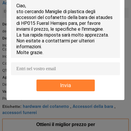
Accessori del cofanetto
Accessori della bara
accessori funerei
Evidenziare:
,
Dettaglio rapido:
decorazione DP019 della bara
Descrizione:
Incrocio di plastica per la bara
Colore: Dorato
Incrocio di plastica DP019
Colore: Dorato
QTY DI MIN: 1000PCS
Applicazioni:
Invia
Decorazione di legno della bara
Vantaggio competitivo:
Prezzo competitivo e di alta qualità
hardware del cofanetto
Accessori della bara
Etichette:
,
,
accessori funerei
Ottieni il miglior prezzo per