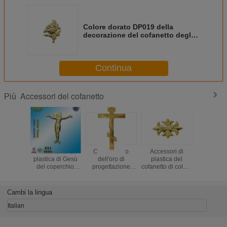
Colore dorato DP019 della
decorazione del cofanetto degli
accessori funerei dell'hardware
Continua
Accessori del cofanetto
Più
Riferimento di
Colore russo
Accessori di
Decora
plastica di Gesù
dell'oro di
plastica del
funerea D
del coperchio
progettazione
cofanetto di colore
colore 
della bara della
dell'ornamento
dorato,
accessori
decorazione del
della bara degli
decorazione
del cofa
cofanetto nessun
accessori di
funerea DP009
Cambi la lingua
DP042 cristo
plastica del
Gesù di plastico di
cofanetto
Italian
dimensione
22x26.5cm