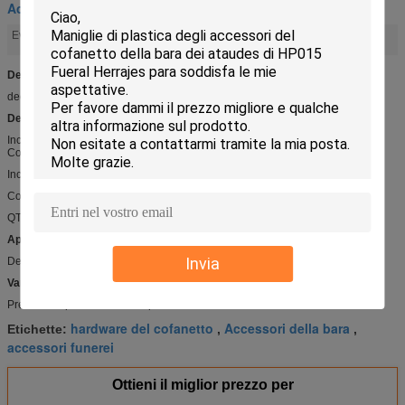
Accessori del cofanetto
hardware del cofanetto
accessori funerei
Evidenziare:
,
Dettaglio rapido:
decorazione DP022 della bara
Descrizione:
Incrocio di plastica per la bara
Colore: Dorato
Incrocio di plastica DP022
Colore: Dorato
QTY DI MIN: 1000PCS
Applicazioni:
Invia
Decorazione di legno della bara
Vantaggio competitivo:
Prezzo competitivo e di alta qualità
hardware del cofanetto
Accessori della bara
Etichette:
,
,
accessori funerei
Ottieni il miglior prezzo per