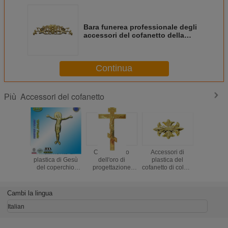
Bara funerea professionale degli
accessori del cofanetto della
decorazione che misura DP022
Continua
Accessori del cofanetto
Più
Riferimento di
Colore russo
Accessori di
Decora
plastica di Gesù
dell'oro di
plastica del
funerea D
del coperchio
progettazione
cofanetto di colore
colore 
della bara della
dell'ornamento
dorato,
accessori
decorazione del
della bara degli
decorazione
del cofa
cofanetto nessun
accessori di
funerea DP009
Cambi la lingua
DP042 cristo
plastica del
Gesù di plastico di
cofanetto
Italian
dimensione
22x26.5cm