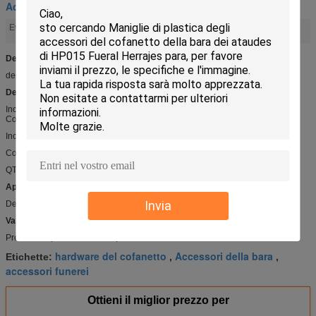
Accessori del cofanetto
Accessori della bara
hardware del cofanetto
Evidenziare:
,
Dettaglio rapido:
decorazione DP023 della bara
Descrizione:
Incrocio di plastica per la bara
Colore: Dorato
Incrocio di plastica DP023
Colore: Dorato
QTY DI MIN: 1000PCS
Applicazioni:
Invia
Decorazione di legno della bara
Vantaggio competitivo:
Prezzo competitivo e di alta qualità
hardware del cofanetto
Accessori della bara
Etichette:
,
,
accessori funerei
Ottieni il miglior prezzo per