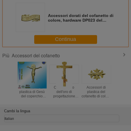
Accessori dorati del cofanetto di
colore, hardware DP023 del
cofanetto
Continua
Accessori del cofanetto
Più
Riferimento di
Colore russo
Accessori di
Decora
plastica di Gesù
dell'oro di
plastica del
funerea D
del coperchio
progettazione
cofanetto di colore
colore 
della bara della
dell'ornamento
dorato,
accessori
decorazione del
della bara degli
decorazione
del cofa
cofanetto nessun
accessori di
funerea DP009
Cambi la lingua
DP042 cristo
plastica del
Gesù di plastico di
cofanetto
Italian
dimensione
22x26.5cm