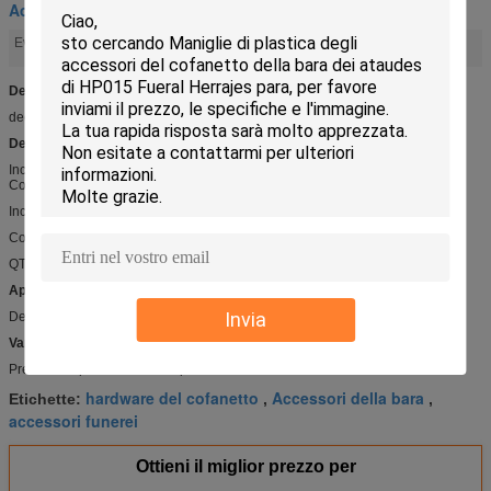
Accessori del cofanetto
Accessori della bara
hardware del cofanetto
Evidenziare:
,
Dettaglio rapido:
decorazione DP024 della bara
Descrizione:
Incrocio di plastica per la bara
Colore: Dorato
Incrocio di plastica DP024
Colore: Dorato
QTY DI MIN: 1000PCS
Applicazioni:
Invia
Decorazione di legno della bara
Vantaggio competitivo:
Prezzo competitivo e di alta qualità
hardware del cofanetto
Accessori della bara
Etichette:
,
,
accessori funerei
Ottieni il miglior prezzo per