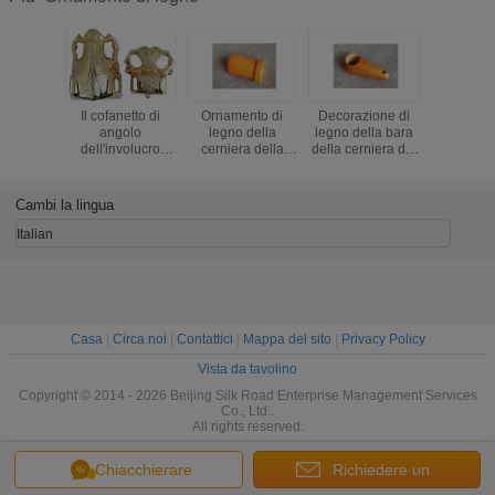
Il cofanetto di
Ornamento di
Decorazione di
Cerniera d
angolo
legno della
legno della bara
del cofa
dell'involucro
cerniera della
della cerniera del
dell'orna
tratta le
bara della
cofanetto per la
cerniera d
decorazioni della
decorazione del
maniglia DW007
per la ma
bara per l'angolo
cofanetto per la
della bara
DW006 del
Cambi la lingua
di plastica di
maniglia DW008
Ataudes Herrajes
del cofanetto
Italian
Casa
|
Circa noi
|
Contattici
|
Mappa del sito
|
Privacy Policy
Vista da tavolino
Copyright © 2014 - 2026 Beijing Silk Road Enterprise Management Services
Co., Ltd..
All rights reserved.
Chiacchierare
Richiedere un