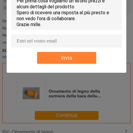
colore:
customerized
croce di legno
decorazione funerea
Evidenziare:
,
Decorazione di legno di alta qualità per la maniglia del cofanetto
Numero di modello: DW008
Materiale: Quercia
con pittura cutomerized
decorazione funerea
decorazione del cofanetto
Etichette:
,
,
croce di legno
Invia
Ottieni il miglior prezzo per
Ornamento di legno della
cerniera della bara della
decorazione del cofanetto per la
maniglia DW008 del cofanetto
Continua
Ornamento di legno
Più