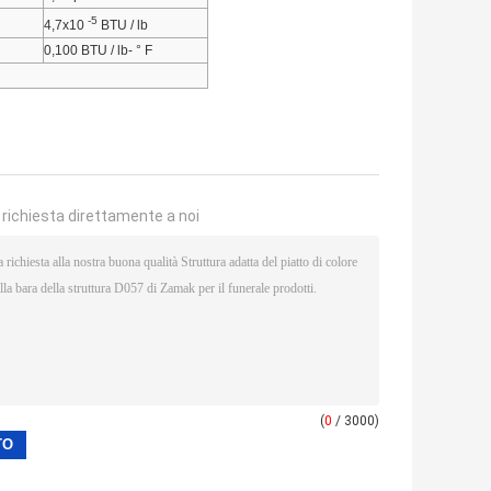
-5
4,7x10
BTU / lb
0,100 BTU / lb- ° F
a richiesta direttamente a noi
(
0
/ 3000)