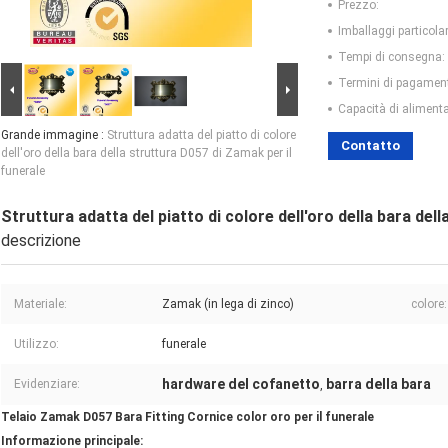
Prezzo:
Imballaggi particolar
Tempi di consegna:
Termini di pagamen
Capacità di aliment
Grande immagine :
Struttura adatta del piatto di colore
Contatto
dell'oro della bara della struttura D057 di Zamak per il
funerale
Struttura adatta del piatto di colore dell'oro della bara del
descrizione
Materiale:
Zamak (in lega di zinco)
colore:
Utilizzo:
funerale
hardware del cofanetto
barra della bara
Evidenziare:
,
Telaio Zamak D057 Bara Fitting Cornice color oro per il funerale
Informazione principale: