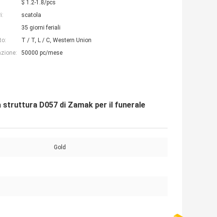
$ 1.2-1.8/pcs
i:
scatola
35 giorni feriali
to:
T / T, L / C, Western Union
azione:
50000 pc/mese
la struttura D057 di Zamak per il funerale
Gold