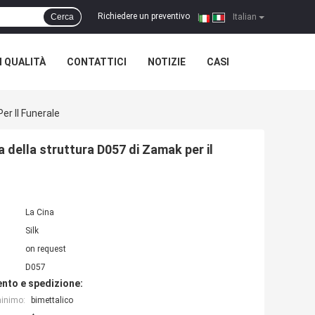
Richiedere un preventivo
Cerca
|
Italian
 QUALITÀ
CONTATTICI
NOTIZIE
CASI
er Il Funerale
a della struttura D057 di Zamak per il
La Cina
Silk
on request
D057
nto e spedizione:
minimo:
bimettalico