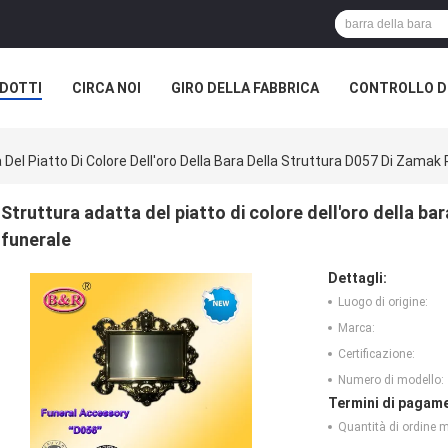
DOTTI
CIRCA NOI
GIRO DELLA FABBRICA
CONTROLLO DI
Del Piatto Di Colore Dell'oro Della Bara Della Struttura D057 Di Zamak P
Struttura adatta del piatto di colore dell'oro della bar
funerale
Dettagli:
Luogo di origine:
Marca:
Certificazione:
Numero di modello:
Termini di pagame
Quantità di ordine 