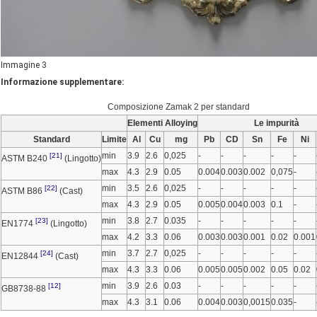
Immagine 3
Informazione supplementare:
Composizione Zamak 2 per standard
Elementi Alloying
Le impurità
Standard
Limite
Al
Cu
mg
Pb
CD
Sn
Fe
Ni
min
3.9
2.6
0,025
-
-
-
-
-
[21]
ASTM B240
(Lingotto)
max
4.3
2.9
0.05
0.004
0.003
0.002
0,075
-
min
3.5
2.6
0,025
-
-
-
-
-
[22]
ASTM B86
(Cast)
max
4.3
2.9
0.05
0.005
0.004
0.003
0.1
-
min
3.8
2.7
0.035
-
-
-
-
-
[23]
EN1774
(Lingotto)
max
4.2
3.3
0.06
0.003
0.003
0.001
0.02
0.001
min
3.7
2.7
0,025
-
-
-
-
-
[24]
EN12844
(Cast)
max
4.3
3.3
0.06
0.005
0.005
0.002
0.05
0.02
min
3.9
2.6
0.03
-
-
-
-
-
[12]
GB8738-88
max
4.3
3.1
0.06
0.004
0.003
0,0015
0.035
-