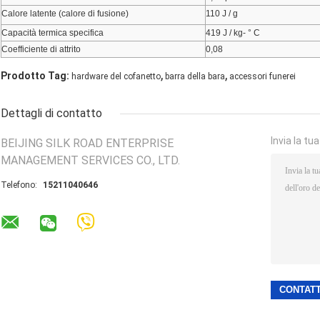
Calore latente (calore di fusione)
110 J / g
Capacità termica specifica
419 J / kg- ° C
Coefficiente di attrito
0,08
,
,
Prodotto Tag:
hardware del cofanetto
barra della bara
accessori funerei
Dettagli di contatto
Invia la tu
BEIJING SILK ROAD ENTERPRISE
MANAGEMENT SERVICES CO., LTD.
Telefono:
15211040646