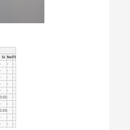
Si
Nel
Tl
-
-
-
-
-
-
-
-
-
-
-
-
-
-
-
0.02
-
-
-
-
-
0.03
-
-
-
-
-
-
-
-