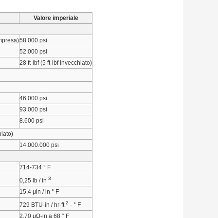
Valore imperiale
mpresa)
58.000 psi
52.000 psi
28 ft-lbf (5 ft-lbf invecchiato)
46.000 psi
93.000 psi
8.600 psi
hiato)
14.000.000 psi
714-734 ° F
3
0,25 lb / in
15,4 μin / in ° F
2
729 BTU-in / hr-ft
- ° F
2,70 μΩ-in a 68 ° F