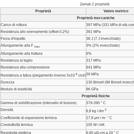
Zamak 2 proprietà
Proprietà
Valore metrico
Proprietà meccaniche
Carico di rottura
397 MPa (331 MPa di età co
Resistenza allo snervamento (offset 0,2%)
361 MPa
Forza d'impatto
38 J (7 J invecchiato)
Allungamento alla F
3% (2% invecchiato)
max
Allungamento alla frattura
6%
Resistenza al taglio
317 MPa
Resistenza alla compressione
641 MPa
59 MPa
8
Resistenza a fatica (piegamento inverso 5x10
cicli)
Durezza
130 Brinell (98 Brinell invecc
Modulo di elasticità
96 GPa
Proprietà fisiche
Gamma di solidificazione (intervallo di fusione)
379-390 ° C
Densità
3
6,8 kg / dm
Coefficiente di espansione termica
27,8 μm / m- ° C
Conduttività termica
105 W / mK
Resistività elettrica
6,85 μΩ-cm a 20 ° C