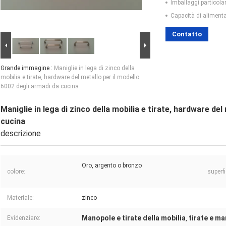
Imballaggi particolar
Capacità di aliment
Contatto
Grande immagine :
Maniglie in lega di zinco della
mobilia e tirate, hardware del metallo per il modello
6002 degli armadi da cucina
Maniglie in lega di zinco della mobilia e tirate, hardware del
cucina
descrizione
Oro, argento o bronzo
colore:
superfi
Materiale:
zinco
Manopole e tirate della mobilia
tirate e ma
Evidenziare:
,