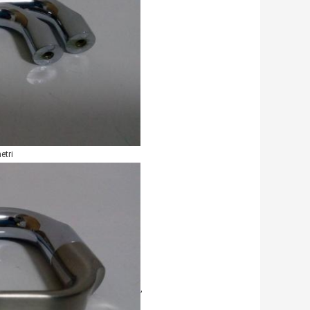
etri
,