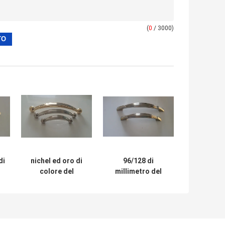
(
0
/ 3000)
di
nichel ed oro di
96/128 di
colore del
millimetro del
l
modello 6012
Governo di porta
dell'hardware
delle maniglie del
delle maniglie,
modello 6011 di
della cucina della
Zamak della
mobilia di offince
mobilia