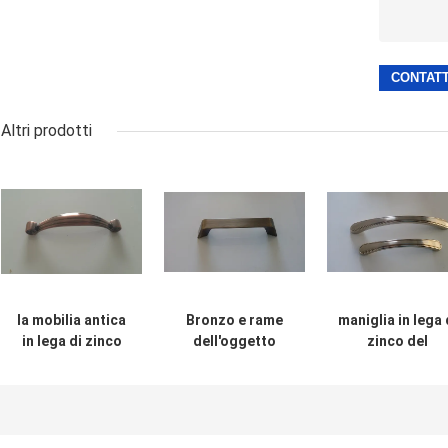
Altri prodotti
la mobilia antica
Bronzo e rame
maniglia in lega 
in lega di zinco
dell'oggetto
zinco del
della maniglia del
d'antiquariato
guardaroba de
Governo di spec.
della maniglia
metallo delle
di 96/128mm
della mobilia
maniglie del
tratta e tira il
dello spazio delle
cassetto
raso di numero
parti 96/128mm
dell'hardware