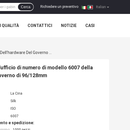
Richiedere un preventivo
Cerca
|
Italian
 QUALITÀ
CONTATTICI
NOTIZIE
CASI
Zamak In Lega Di Zinco Della Maniglia Del Cassetto Dell'ufficio Di Numero Di Modello 6007 Della Maniglia Del Cassetto Del Metallo Dell'hardware Del Governo Di 96/128mm
'ufficio di numero di modello 6007 della
Governo di 96/128mm
La Cina
Silk
ISO
6007
nto e spedizione:
minimo:
1000 pezzi