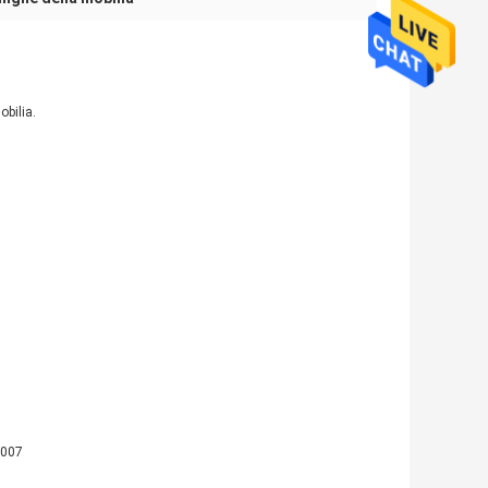
obilia.
6007