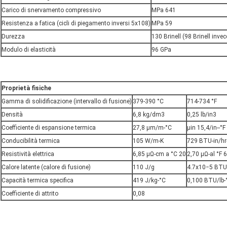
Carico di snervamento compressivo
MPa 641
Resistenza a fatica (cicli di piegamento inversi 5x108)
MPa 59
Durezza
130 Brinell (98 Brinell invec
Modulo di elasticità
96 GPa
Proprietà fisiche
Gamma di solidificazione (intervallo di fusione)
379-390 °C
714-734 °F
Densità
6,8 kg/dm3
0,25 lb/in3
Coefficiente di espansione termica
27,8 μm/m-°C
μin 15,4/in--°F
Conducibilità termica
105 W/m-K
729 BTU-in/hr-
Resistività elettrica
6,85 μΩ-cm a °C 20
2,70 μΩ-al °F 
Calore latente (calore di fusione)
110 J/g
4.7x10−5 BTU
Capacità termica specifica
419 J/kg-°C
0,100 BTU/lb-
Coefficiente di attrito
0,08