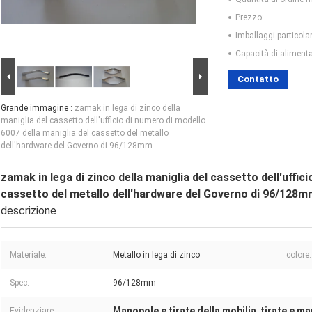
Prezzo:
Imballaggi particolar
Capacità di aliment
Contatto
Grande immagine :
zamak in lega di zinco della
maniglia del cassetto dell'ufficio di numero di modello
6007 della maniglia del cassetto del metallo
dell'hardware del Governo di 96/128mm
zamak in lega di zinco della maniglia del cassetto dell'uffic
cassetto del metallo dell'hardware del Governo di 96/128
descrizione
Materiale:
Metallo in lega di zinco
colore:
Spec:
96/128mm
Manopole e tirate della mobilia
tirate e ma
Evidenziare:
,