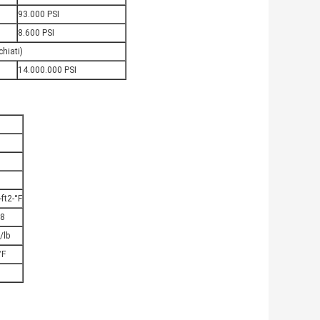
93.000 PSI
8.600 PSI
chiati)
14.000.000 PSI
ft2-°F
68
/lb
°F