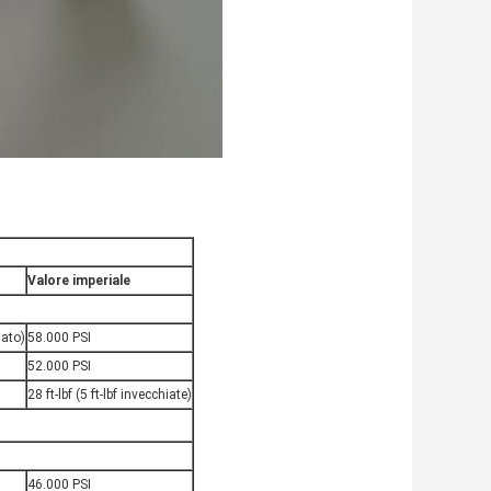
Valore imperiale
ato)
58.000 PSI
52.000 PSI
28 ft-lbf (5 ft-lbf invecchiate)
46.000 PSI