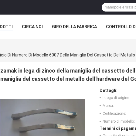
DOTTI
CIRCA NOI
GIRO DELLA FABBRICA
CONTROLLO DI
zamak in lega di zinco della maniglia del cassetto dell
maniglia del cassetto del metallo dell'hardware del 
Dettagli:
Luogo di origine:
Marca:
Certificazione:
Numero di modello:
Termini di pagame
Quantità di ordine 