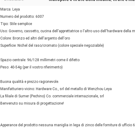
Marca: Leya
Numero del prodotto: 6007
Tipo: Stile semplice
Uso: Governo, cassetto, cucina dell'apprettatrice o l'altro uso dell'hardware della m
Colore: Bronzo ed altri dell'argento dell'oro
Superficie: Nichel del raso/cromato (colore speciale negoziabile)
Spazio centrale: 96/128 millimetri come il difetto
Peso: 40-54g (per il vostro riferimento)
Buona qualità e prezzo ragionevole.
Manifatturiero vicino: Hardware Co., srl del metallo di Wenzhou Leya
La filiale di Sumer (Pechino) Co. commerciale internazionale, srl
Benvenuto su misura di progettazione!
Apperance del prodotto nessuna maniglia in lega di zinco delle forniture di ufficio 