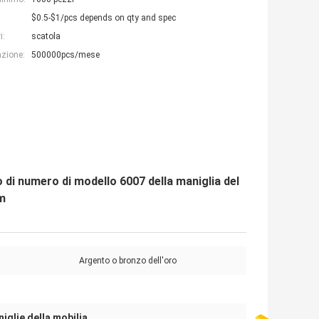
$0.5-$1/pcs depends on qty and spec
i:
scatola
azione:
500000pcs/mese
io di numero di modello 6007 della maniglia del
mm
Argento o bronzo dell'oro
niglie della mobilia