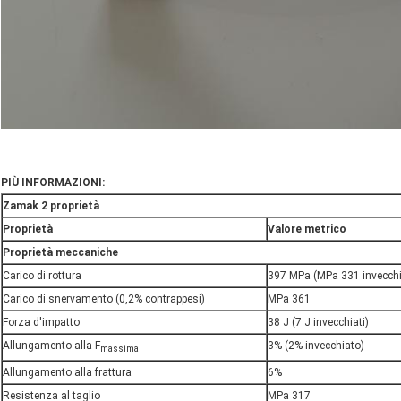
PIÙ INFORMAZIONI:
Zamak 2 proprietà
Proprietà
Valore metrico
Proprietà meccaniche
Carico di rottura
397 MPa (MPa 331 invecchi
Carico di snervamento (0,2% contrappesi)
MPa 361
Forza d'impatto
38 J (7 J invecchiati)
Allungamento alla F
3% (2% invecchiato)
massima
Allungamento alla frattura
6%
Resistenza al taglio
MPa 317