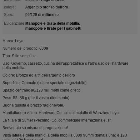
colore:
Argento o bronzo dell'oro
Spec:
96/128 di millimetro
Manopole e tirate della mobilia
Evidenziare:
,
manopole e tirate per i gabinetti
Marca: Leya
Numero del prodotto: 6009
Tipo: Stile semplice
Uso: Governo, cassetto, cucina dell'apprettatrice o l'altro uso dell'hardware
della mobilia.
Colore: Bronzo ed altri dell'argento dell'oro
Superficie: Cromato (colore speciale negoziabile)
Spazio centrale: 96/128 millimetri come difetto
Peso: 55 -88 g (per il vostro riferimento)
Buona qualità e prezzo ragionevole.
Manifatturiero vicino: Hardware Co., srl del metallo di Wenzhou Leya
La filiale di Sumer (Pechino) Co. commerciale internazionale, srl
Benvenuto su misura di progettazione!
Vista laterale della maniglia della mobilia 6009 96mm (tomaia una) e 128
millimetri (in basso uno)