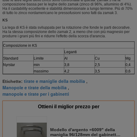
composizione bassa per le leghe dello zamak (zinco di 96%, alluminio di 4%).
Ha il castability eccellente e stabilità dimensionale a lungo termine. Più di 70%
di tutto lo zinco nordamericano le pressofusioni sono fatti da zamak 3.
KS
La lega di KS è stata sviluppata per la rotazione che fonde le parti decorative.
Ha la stessa composizione dello zamak 2, a meno che con più magnesio per
produrre i grani più fini e ridurre l'effetto della scorza d'arancia.
Composizione in KS
Leganti
Standard
Limite
Al
Cu
Mg
Nyrstar
min
3,8
2,5
0,4
massimo
4,2
3,5
0,6
tirate e maniglie della mobilia
Etichette:
,
Manopole e tirate della mobilia
,
manopole e tirate per i gabinetti
Ottieni il miglior prezzo per
Modello d'argento «6009" della
maniglia 96/128mm del gabinetto