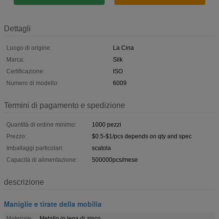
Dettagli
Luogo di origine:
La Cina
Marca:
Silk
Certificazione:
ISO
Numero di modello:
6009
Termini di pagamento e spedizione
Quantità di ordine minimo:
1000 pezzi
Prezzo:
$0.5-$1/pcs depends on qty and spec
Imballaggi particolari:
scatola
Capacità di alimentazione:
500000pcs/mese
descrizione
Maniglie e tirate della mobilia
Materiale:
Metallo in lega di zinco