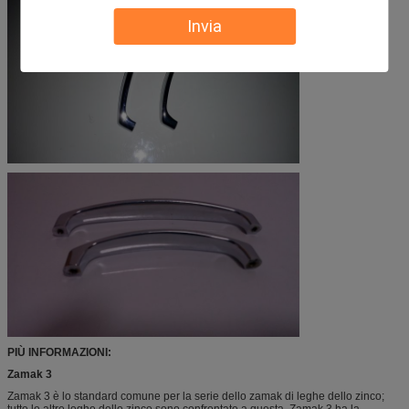
Invia
PIÙ INFORMAZIONI:
Zamak 3
Zamak 3 è lo standard comune per la serie dello zamak di leghe dello zinco;
tutte le altre leghe dello zinco sono confrontate a questa. Zamak 3 ha la