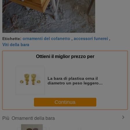
ornamenti del cofanetto
accessori funerei
Etichette:
,
,
Viti della bara
Ottieni il miglior prezzo per
La bara di plastica orna il
diametro un peso leggero
materiale di 2,5 di cm ABS dorati
di colore
Continua
Ornamenti della bara
Più