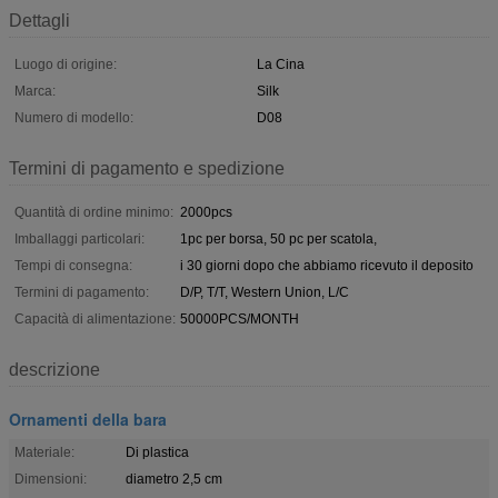
Dettagli
Luogo di origine:
La Cina
Marca:
Silk
Numero di modello:
D08
Termini di pagamento e spedizione
Quantità di ordine minimo:
2000pcs
Imballaggi particolari:
1pc per borsa, 50 pc per scatola,
Tempi di consegna:
i 30 giorni dopo che abbiamo ricevuto il deposito
Termini di pagamento:
D/P, T/T, Western Union, L/C
Capacità di alimentazione:
50000PCS/MONTH
descrizione
Ornamenti della bara
Materiale:
Di plastica
Dimensioni:
diametro 2,5 cm