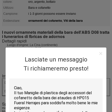
colore:
oro, argento, bottaio
Utilizzo:
Bara e cofanetto
Campione:
i 1-3 giorni possono essere inviano
ornamenti del cofanetto
Viti della bara
Evidenziare:
,
I nuovi ornamnets materiali della bara dell'ABS D08 tratta
i funerarios di fbricas de adornos
Dettagli rapidi
Luogo d'origine: La Cina (continente)
Marca commerciale: B&R
Numero di modello: D08
Tipo: Accessori della bara
Lasciate un messaggio
Materiale: ABS NUOVO
Stile: Stile europeo
Applicazione: Religioso
Ti richiameremo presto!
Colore: Oro
Imballaggio & consegna
Dettagli d'imballaggio:
1pc per borsa dei pp, 50 pc/per scatola.
Dettaglio di consegna:
30 giorni
Specifiche
maniglia del cofanetto della bara; maniglia di plastica; maniglia della bara
Materia plastica con il filo di acciaio di rinforzo