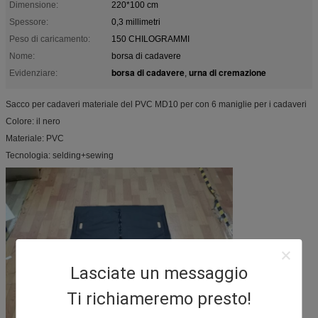
Dimensione:
220*100 cm
Spessore:
0,3 millimetri
Peso di caricamento:
150 CHILOGRAMMI
Nome:
borsa di cadavere
borsa di cadavere
urna di cremazione
Evidenziare:
,
Sacco per cadaveri materiale del PVC MD10 per con 6 maniglie per i cadaveri
Colore: il nero
Materiale: PVC
Tecnologia: selding+sewing
Lasciate un messaggio
Ti richiameremo presto!