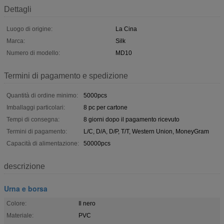
Dettagli
Luogo di origine:
La Cina
Marca:
Silk
Numero di modello:
MD10
Termini di pagamento e spedizione
Quantità di ordine minimo:
5000pcs
Imballaggi particolari:
8 pc per cartone
Tempi di consegna:
8 giorni dopo il pagamento ricevuto
Termini di pagamento:
L/C, D/A, D/P, T/T, Western Union, MoneyGram
Capacità di alimentazione:
50000pcs
descrizione
Urna e borsa
Colore:
Il nero
Materiale:
PVC