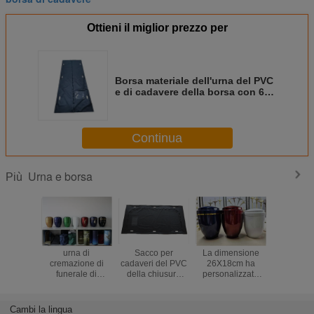
Ottieni il miglior prezzo per
Borsa materiale dell'urna del PVC
e di cadavere della borsa con 6
colore del nero delle maniglie
MD10
Continua
Urna e borsa
Più
urna di
Sacco per
La dimensione
Tipo borsa
cremazione di
cadaveri del PVC
26X18cm ha
cadavere
funerale di
della chiusura
personalizzato
chiusura
26.5*18cm
lampo 230*90 di
l'urna di
0.2mm
U con l'incrocio
cremazione del
l'ospedale
metallo di CIQ per
funer
Cambi la lingua