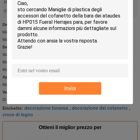
Materiale:
Quercia
croce di legno
decorazione del cofanetto
Evidenziare:
,
Dettaglio rapido:
Maniglia di legno DW004 del cofanetto
Materiale di legno solido con pittura
Descrizione:
Maniglia di legno DW004 del cofanetto
Materiale di legno solido con pittura
Materiale: quercia o faggio
Applicazioni:
Maniglia della bara
Invia
Vantaggio competitivo:
Di alta qualità e prezzo competitivo
decorazione funerea
decorazione del cofanetto
Etichette:
,
,
croce di legno
Ottieni il miglior prezzo per