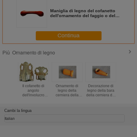
Maniglia di legno del cofanetto
dell'ornamento del faggio o della
quercia con pittura DW004
Continua
Ornamento di legno
Più
Il cofanetto di
Ornamento di
Decorazione di
Cerniera d
angolo
legno della
legno della bara
del cofa
dell'involucro
cerniera della
della cerniera del
dell'orna
tratta le
bara della
cofanetto per la
cerniera d
decorazioni della
decorazione del
maniglia DW007
per la ma
bara per l'angolo
cofanetto per la
della bara
DW006 del
Cambi la lingua
di plastica di
maniglia DW008
Ataudes Herrajes
del cofanetto
Italian