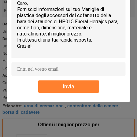
Materiale:
Steel
borsa di cadavere
urna di cremazione
Evidenziare:
,
Dettaglio rapido:
Urna d'acciaio 02 di placcatura per la cremazione, contenitore della cenere
Descrizione:
Urna d'acciaio 02 per il funerale
No. del modello: Urna 02
Materiale: Acciaio
Colore: blu brillante, rosso brillante, verde brillante ed altri colori
Applicazioni:
Contenitore della cenere
Invia
Vantaggio competitivo:
Prezzo competitivo e di alta qualità
urna di cremazione
contenitore della cenere
Etichette:
,
,
borsa di cadavere
Ottieni il miglior prezzo per