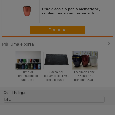
Urne d'acciaio per la cremazione,
contenitore su ordinazione di
placcatura della cenere di colore
Continua
Urna e borsa
Più
urna di
Sacco per
La dimensione
Tipo borsa
cremazione di
cadaveri del PVC
26X18cm ha
cadavere
funerale di
della chiusura
personalizzato
chiusura
26.5*18cm
lampo 230*90 di
l'urna di
0.2mm
U con l'incrocio
cremazione del
l'ospedale
metallo di CIQ per
funer
Cambi la lingua
le ceneri umane
Italian