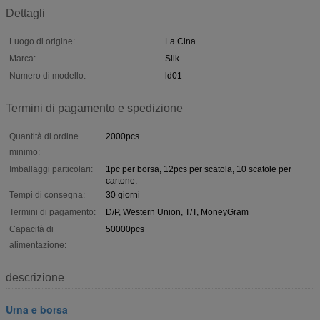
Dettagli
Luogo di origine:
La Cina
Marca:
Silk
Numero di modello:
ld01
Termini di pagamento e spedizione
Quantità di ordine
2000pcs
minimo:
Imballaggi particolari:
1pc per borsa, 12pcs per scatola, 10 scatole per
cartone.
Tempi di consegna:
30 giorni
Termini di pagamento:
D/P, Western Union, T/T, MoneyGram
Capacità di
50000pcs
alimentazione:
descrizione
Urna e borsa