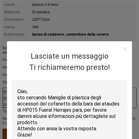
colore:
bianco o il nero
Materiale:
Di plastica
Dimensioni:
200*73cm
marca:
Silk
borsa di cadavere
contenitore della cenere
Evidenziare:
,
Colore bianco di bassa potenza dell'urna LD01 e della borsa per la polizia,
cerfication ISO9001
Lasciate un messaggio
Prodotti del dettaglio
Ti richiameremo presto!
Materiale: Plastica
Numero di modo: LD01
Dimensione:
200*75cm
210*75cm
230*75cm
200*90cm
210*75cm
230*90cm
200*100cm
210*100cm
230*100cm
Tipo: Prodotti funerei
Nota: Abbiamo progettista per progettare i tipi customerized. così potete inviarci
il campione. faremo il nostro meglio per soddisfare voi o la vostra società.