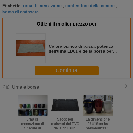
urna di cremazione
contenitore della cenere
Etichette:
,
,
borsa di cadavere
Ottieni il miglior prezzo per
Colore bianco di bassa potenza
dell'urna LD01 e della borsa per
la polizia, cerfication ISO9001
Continua
Urna e borsa
Più
urna di
Sacco per
La dimensione
Tipo borsa
cremazione di
cadaveri del PVC
26X18cm ha
cadavere
funerale di
della chiusura
personalizzato
chiusura
26.5*18cm
lampo 230*90 di
l'urna di
0.2mm