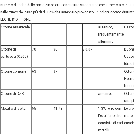
numero di leghe dello rame-zinco ora conosciute suggerisce che almeno alcuni sian
nello zinco del peso più di di 12% che avrebbero provocato un colore dorato distinti
LEGHE D'OTTONE
Ottone arsenicale
arsenico
,
Usato
frequentemente
alluminio
Ottone di
70
30
—
≤ 0,07
Buone
cartuccia (C260)
Usato 
idraul
Ottone comune
63
37
Ottone
Econo
freddo
Ottone di DZR
arsenico
Ottone
una pi
Metallo di delta
55
41-43
1-3% ferro con
Le pro
l'equilibrio che
materi
consiste di vari
cuscin
metalli.