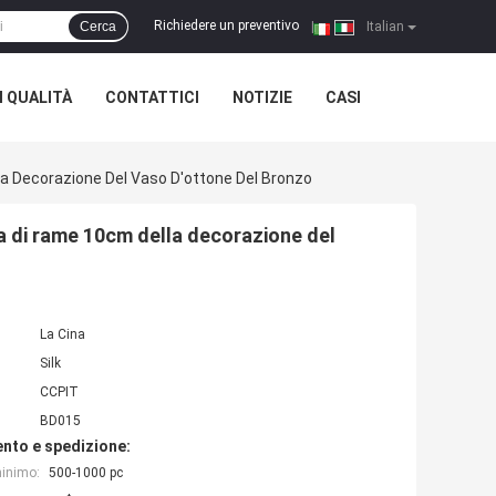
Richiedere un preventivo
Cerca
|
Italian
 QUALITÀ
CONTATTICI
NOTIZIE
CASI
la Decorazione Del Vaso D'ottone Del Bronzo
ga di rame 10cm della decorazione del
La Cina
Silk
CCPIT
BD015
nto e spedizione:
minimo:
500-1000 pc