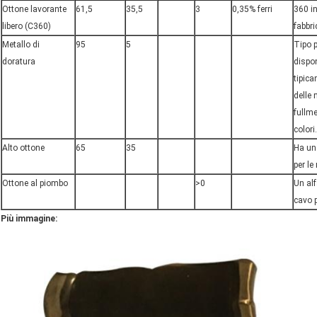
Ottone lavorante
61,5
35,5
3
0,35% ferri
360 in
libero (C360)
fabbri
Metallo di
95
5
Tipo 
doratura
dispon
tipica
delle
fullme
colori.
Alto ottone
65
35
Ha u
per
le
Ottone al piombo
>0
Un alf
cavo
p
Più immagine: