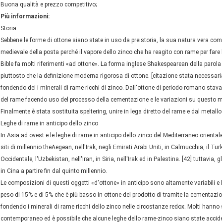
Buona qualità e prezzo competitivo;
Più informazioni:
Storia
Sebbene le forme di ottone siano state in uso da preistoria, la sua natura vera com
medievale della posta perché il vapore dello zinco che ha reagito con rame per fare
Bible fa molti riferimenti «ad ottone». La forma inglese Shakespearean della parola “
piuttosto che la definizione moderna rigorosa di ottone. [citazione stata necessaria
fondendo dei i minerali di rame ricchi di zinco. Dall'ottone di periodo romano stav
del rame facendo uso del processo della cementazione e le variazioni su questo m
Finalmente è stata sostituita speltering, unire in lega diretto del rame e dal metall
Leghe di rame in anticipo dello zinco
In Asia ad ovest e le leghe di rame in anticipo dello zinco del Mediterraneo oriental
siti di millennio theAegean, nell'Irak, negli Emirati Arabi Uniti, in Calmucchia, il T
Occidentale, l'Uzbekistan, nell'Iran, in Siria, nell'Irak ed in Palestina. [42] tuttavia
in Cina a partire fin dal quinto millennio.
Le composizioni di questi oggetti «d'ottone» in anticipo sono altamente variabili e
peso di 15% e di 5% che è più basso in ottone del prodotto di tramite la cementaz
fondendo i minerali di rame ricchi dello zinco nelle circostanze redox. Molti hanno s
contemporaneo ed è possibile che alcune leghe dello rame-zinco siano state accide