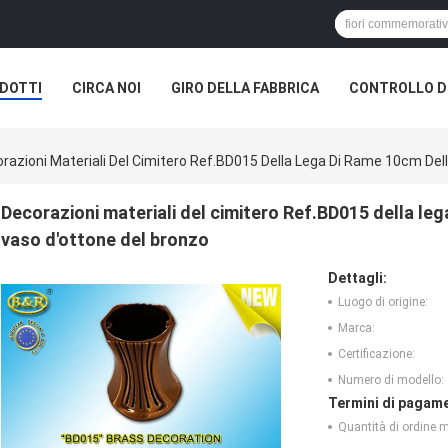
DOTTI
CIRCA NOI
GIRO DELLA FABBRICA
CONTROLLO DI
razioni Materiali Del Cimitero Ref.BD015 Della Lega Di Rame 10cm Del
Decorazioni materiali del cimitero Ref.BD015 della le
vaso d'ottone del bronzo
Dettagli:
Luogo di origine:
Marca:
Certificazione:
Numero di modello:
Termini di pagame
Quantità di ordine 