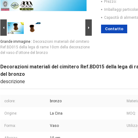
Prezzo:
Imballaggi particolar
Capacità di aliment
Contatto
Grande immagine :
Decorazioni materiali del cimitero
Ref.BD015 della lega di rame 10cm della decorazione
del vaso d'ottone del bronzo
Decorazioni materiali del cimitero Ref.BD015 della lega di
del bronzo
descrizione
colore:
bronzo
Materi
Origine:
La Cina
MOQ:
Forma:
Vaso
Utilizz