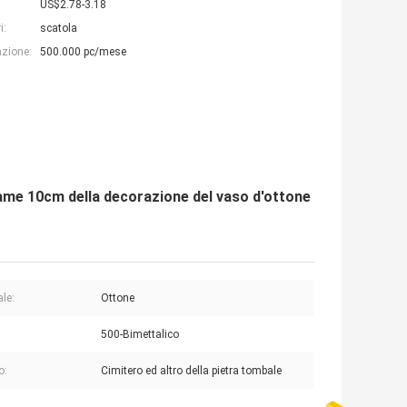
US$2.78-3.18
i:
scatola
azione:
500.000 pc/mese
 rame 10cm della decorazione del vaso d'ottone
ale:
Ottone
500-Bimettalico
o:
Cimitero ed altro della pietra tombale