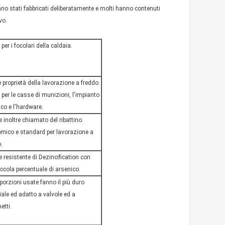
o stati fabbricati deliberatamente e molti hanno contenuti
vo.
 per i
focolari della
caldaia.
 proprietà della
lavorazione a freddo
.
per le casse di munizioni, l'impianto
ico e l'hardware.
 inoltre chiamato del ribattino.
mico e standard per lavorazione a
.
 resistente di Dezincification con
ccola percentuale di arsenico.
porzioni usate fanno il più duro
ale ed adatto a valvole ed a
etti.