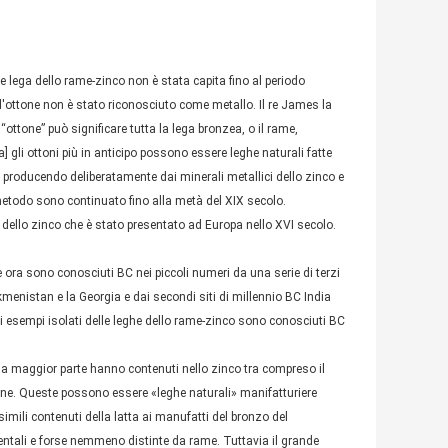
e lega dello rame-zinco non è stata capita fino al periodo
 l'ottone non è stato riconosciuto come metallo. Il re James la
ottone” può significare tutta la lega bronzea, o il rame,
] gli ottoni più in anticipo possono essere leghe naturali fatte
a producendo deliberatamente dai minerali metallici dello zinco e
etodo sono continuato fino alla metà del XIX secolo.
o dello zinco che è stato presentato ad Europa nello XVI secolo.
e ora sono conosciuti BC nei piccoli numeri da una serie di terzi
urkmenistan e la Georgia e dai secondi siti di millennio BC India
, gli esempi isolati delle leghe dello rame-zinco sono conosciuti BC
 la maggior parte hanno contenuti nello zinco tra compreso il
ione. Queste possono essere «leghe naturali» manifatturiere
imili contenuti della latta ai manufatti del bronzo del
ntali e forse nemmeno distinte da rame. Tuttavia il grande