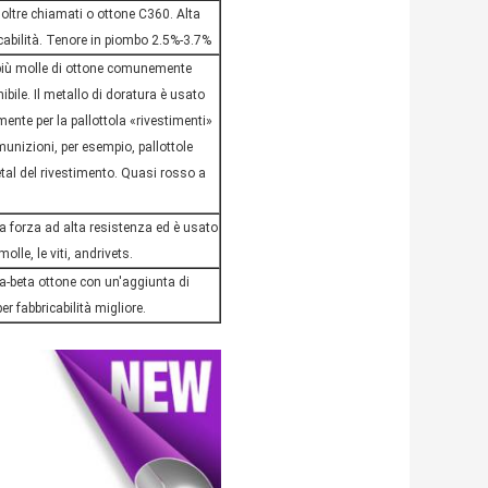
oltre chiamati o ottone C360. Alta
cabilità. Tenore in piombo 2.5%-3.7%
più molle di ottone comunemente
ibile. Il metallo di doratura è usato
mente per la pallottola «rivestimenti»
 munizioni, per esempio,
pallottole
tal del rivestimento
. Quasi rosso a
na
forza ad alta resistenza
ed è usato
 molle
,
le viti
,
andrivets
.
a-beta ottone con un'aggiunta di
er fabbricabilità migliore.