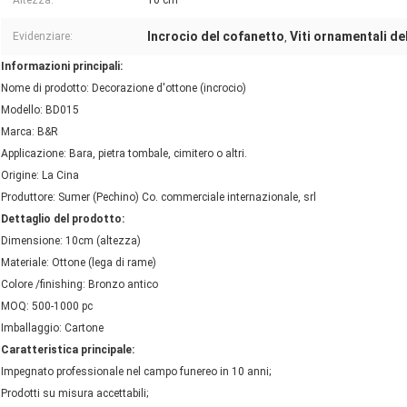
Altezza:
10 cm
Incrocio del cofanetto
Viti ornamentali de
Evidenziare:
,
Informazioni principali:
Nome di prodotto: Decorazione d'ottone (incrocio)
Modello: BD015
Marca: B&R
Applicazione: Bara, pietra tombale, cimitero o altri.
Origine: La Cina
Produttore: Sumer (Pechino) Co. commerciale internazionale, srl
Dettaglio del prodotto:
Dimensione: 10cm (altezza)
Materiale: Ottone (lega di rame)
Colore /finishing: Bronzo antico
MOQ: 500-1000 pc
Imballaggio: Cartone
Caratteristica principale:
Impegnato professionale nel campo funereo in 10 anni;
Prodotti su misura accettabili;