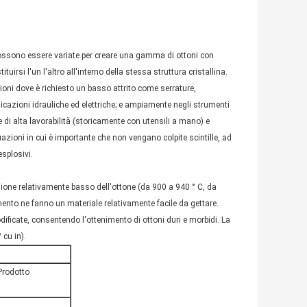
 possono essere variate per creare una gamma di ottoni con
tuirsi l'un l'altro all'interno della stessa struttura cristallina.
ioni dove è richiesto un basso attrito come serrature,
plicazioni idrauliche ed elettriche; e ampiamente negli strumenti
di alta lavorabilità (storicamente con utensili a mano) e
uazioni in cui è importante che non vengano colpite scintille, ad
esplosivi.
usione relativamente basso dell'ottone (da 900 a 940 ° C, da
mento ne fanno un materiale relativamente facile da gettare.
dificate, consentendo l'ottenimento di ottoni duri e morbidi. La
 cu in).
Prodotto