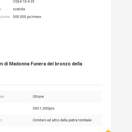
US$4.18-4.35
i:
scatola
azione:
500.000 pc/mese
cm di Madonna Funera del bronzo della
ale:
Ottone
500-1,000pcs
o:
Cimitero ed altro della pietra tombale