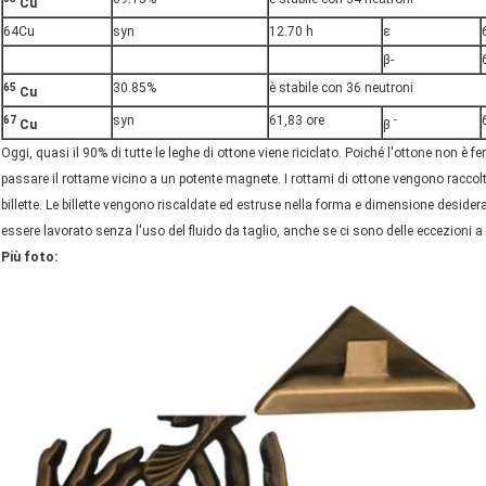
Cu
64Cu
syn
12.70 h
ε
β-
30.85%
è stabile con 36 neutroni
65
Cu
syn
61,83 ore
67
-
Cu
β
Oggi, quasi il 90% di tutte le leghe di ottone viene riciclato. Poiché l'ottone non è
passare il rottame vicino a un potente magnete. I rottami di ottone vengono raccolti
billette. Le billette vengono riscaldate ed estruse nella forma e dimensione deside
essere lavorato senza l'uso del fluido da taglio, anche se ci sono delle eccezioni a
Più foto: