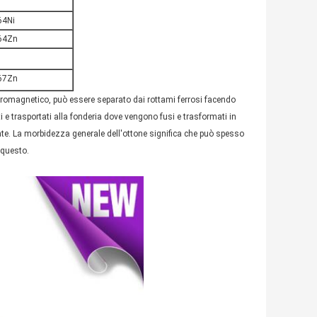
64Ni
64Zn
67Zn
 ferromagnetico, può essere separato dai rottami ferrosi facendo
 e trasportati alla fonderia dove vengono fusi e trasformati in
rate. La morbidezza generale dell'ottone significa che può spesso
 questo.