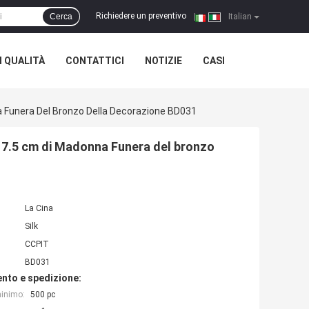
Richiedere un preventivo
Cerca
|
Italian
 QUALITÀ
CONTATTICI
NOTIZIE
CASI
 Funera Del Bronzo Della Decorazione BD031
×17.5 cm di Madonna Funera del bronzo
La Cina
Silk
CCPIT
BD031
nto e spedizione:
minimo:
500 pc