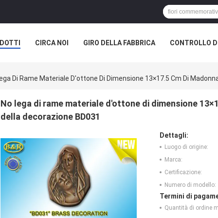
DOTTI
CIRCA NOI
GIRO DELLA FABBRICA
CONTROLLO DI
ega Di Rame Materiale D'ottone Di Dimensione 13×17.5 Cm Di Madonna
No lega di rame materiale d'ottone di dimensione 13
della decorazione BD031
Dettagli:
Luogo di origine:
Marca:
Certificazione:
Numero di modello:
Termini di pagame
Quantità di ordine 