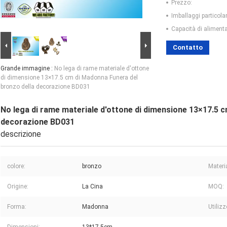
Prezzo:
Imballaggi particolar
Capacità di aliment
Contatto
Grande immagine :
No lega di rame materiale d'ottone
di dimensione 13×17.5 cm di Madonna Funera del
bronzo della decorazione BD031
No lega di rame materiale d'ottone di dimensione 13×17.5 
decorazione BD031
descrizione
colore:
bronzo
Materi
Origine:
La Cina
MOQ:
Forma:
Madonna
Utilizz