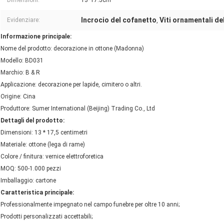
Dimensioni:
13*17.5cm
Incrocio del cofanetto
Viti ornamentali de
Evidenziare:
,
Informazione principale:
Nome del prodotto: decorazione in ottone (Madonna)
Modello: BD031
Marchio: B & R
Applicazione: decorazione per lapide, cimitero o altri.
Origine: Cina
Produttore: Sumer International (Beijing) Trading Co., Ltd
Dettagli del prodotto:
Dimensioni: 13 * 17,5 centimetri
Materiale: ottone (lega di rame)
Colore / finitura: vernice elettroforetica
MOQ: 500-1.000 pezzi
Imballaggio: cartone
Caratteristica principale:
Professionalmente impegnato nel campo funebre per oltre 10 anni;
Prodotti personalizzati accettabili;