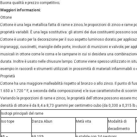
Buona qualità e prezzo competitivo;
Maggiori informazioni:
Ottone
L'ottone è una lega metallica fatta di rame e zinco; le proporzioni di zinco e rame
proprietà variabili. È una lega sostitutiva: gli atomi dei due costituenti possono sosti
L'ottone è usato per la decorazione per il suo aspetto luminoso dorato; per applicaz
ingranaggi, cuscinetti, maniglie delle porte, involucri di munizioni e valvole; per ap
musicali in ottone come le corna e le campane in cui si desidera una combinazione 
durata. Inoltre è usato nelle chiusure lampo. L'ottone viene spesso utilizzato in sit
esempio in raccordi e strumenti utilizzati in prossimità di materiali infiammabili o 
Proprietà
L'ottone ha una maggiore malleabilità rispetto al bronzo o allo zinco. Il punto di f
1.650 a 1.720 ° F, a seconda della composizione) e le sue caratteristiche di scorri
Variando le proporzioni di rame e zinco, le proprietà dell'ottone possono essere mo
densità di ottone è da 8,4 a 8,73 grammi per centimetro cubo (da 0,330 a 0,315 lb /
Isotopi principali del rame
Iso tope
Danza Abun
Metà vita
Modalità di
decadimento
69.15%
è
stabile
con 34
neutroni
63