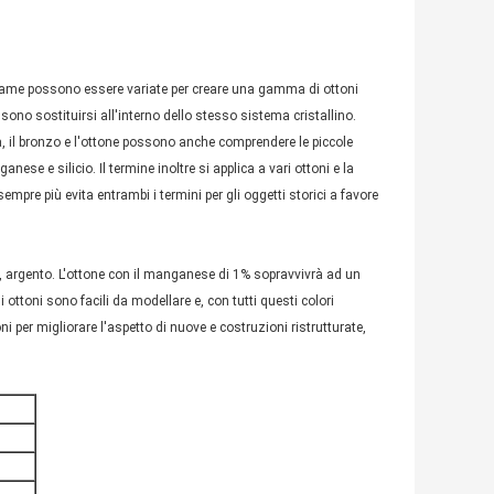
 di rame possono essere variate per creare una gamma di ottoni
ssono sostituirsi all'interno dello stesso sistema cristallino.
ia, il bronzo e l'ottone possono anche comprendere le piccole
se e silicio. Il termine inoltre si applica a vari ottoni e la
mpre più evita entrambi i termini per gli oggetti storici a favore
o, argento. L'ottone con il manganese di 1% sopravvivrà ad un
i ottoni sono facili da modellare e, con tutti questi colori
oni per migliorare l'aspetto di nuove e costruzioni ristrutturate,