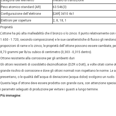
Categoria dell'elemento
metallo di transizione
Peso atomico standard
(AR)
63.546(3)
Configurazione dell'elettrone
[
L'AR
] 3d10 4s1
Elettroni per coperture
2, 8, 18, 1
Proprietà
L'ottone ha più alta malleabilità che il bronzo o lo zinco. Il punto relativamente co
1.650 - 1.720, secondo composizione) e le sue caratteristiche di flusso gli rendono
proporzioni di rame e lo zinco, le proprietà dell'ottone possono essere cambiate, perm
8,73 grammi per lb/cu cubico di centimetro (0,303 - 0,315 dentro).
Ottone resistente alla corrosione per gli ambienti duri
Gli ottoni resistenti di cosiddetto dezincification (DZR o Dott), a volte citati come 
grande rischio di corrosione e dove gli ottoni normali non rispettano le norme. Le a
presentano, o le qualità dell'acqua di deviazione (acqua dolce) svolgono un ruolo. 
Questa lega d'ottone deve essere prodotta con grande cura, con attenzione specia
i parametri adeguati di produzione per evitare i guasti a lungo termine.
Più immagine: