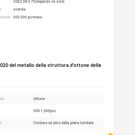
US$2.08-3.75(depends on size)
i:
scatola
azione:
500.000 pc/mese
20 del metallo della struttura d'ottone della
ale:
Ottone
500-1,000pcs
o:
Cimitero ed altro della pietra tombale