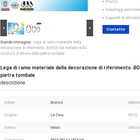
Prezzo:
Imballaggi particolar
Capacità di aliment
Contatto
Grande immagine :
Lega di rame materiale della
decorazione di riferimento .BD020 del metallo della
struttura d'ottone della pietra tombale
Lega di rame materiale della decorazione di riferimento .BD0
pietra tombale
descrizione
colore:
bronzo
Materi
Origine:
La Cina
MOQ:
Forma:
telaio
Utilizz