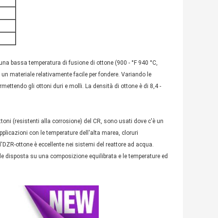
n una bassa temperatura di fusione di ottone (900 - °F 940 °C,
 un materiale relativamente facile per fondere. Variando le
ettendo gli ottoni duri e molli. La densità di ottone è di 8,4 -
ottoni (resistenti alla corrosione) del CR, sono usati dove c'è un
pplicazioni con le temperature dell'alta marea, cloruri
l'DZR-ottone è eccellente nei sistemi del reattore ad acqua.
le disposta su una composizione equilibrata e le temperature ed