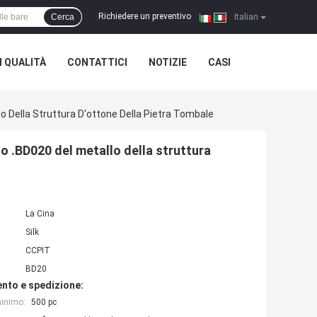
Richiedere un preventivo
Cerca
|
Italian
 QUALITÀ
CONTATTICI
NOTIZIE
CASI
o Della Struttura D'ottone Della Pietra Tombale
o .BD020 del metallo della struttura
La Cina
Silk
CCPIT
BD20
nto e spedizione:
minimo:
500 pc