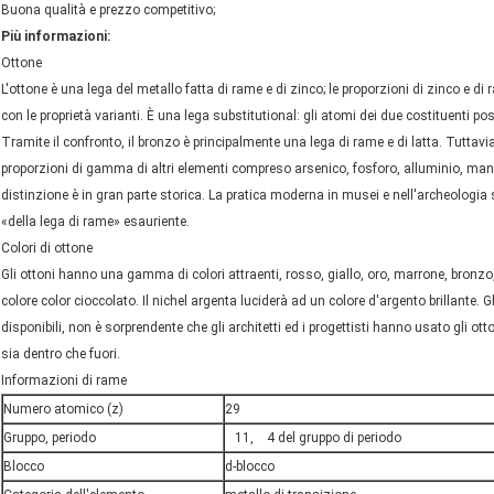
Buona qualità e prezzo competitivo;
Più informazioni:
Ottone
L'ottone è una lega del metallo fatta di rame e di zinco; le proporzioni di zinco e
con le proprietà varianti. È una lega substitutional: gli atomi dei due costituenti po
Tramite il confronto, il bronzo è principalmente una lega di rame e di latta. Tuttav
proporzioni di gamma di altri elementi compreso arsenico, fosforo, alluminio, mangane
distinzione è in gran parte storica. La pratica moderna in musei e nell'archeologia se
«della lega di rame» esauriente.
Colori di ottone
Gli ottoni hanno una gamma di colori attraenti, rosso, giallo, oro, marrone, bronz
colore color cioccolato. Il nichel argenta luciderà ad un colore d'argento brillante. Gl
disponibili, non è sorprendente che gli architetti ed i progettisti hanno usato gli ott
sia dentro che fuori.
Informazioni di rame
Numero atomico
(z)
29
Gruppo
,
periodo
11
,
4 del
gruppo
di periodo
Blocco
d-blocco