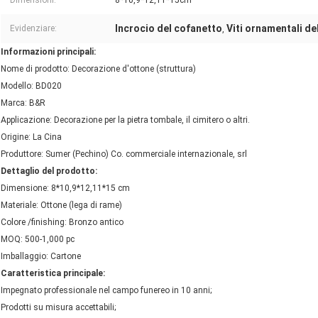
Dimensioni:
8*10,9*12,11*15cm
Incrocio del cofanetto
Viti ornamentali de
Evidenziare:
,
Informazioni principali:
Nome di prodotto: Decorazione d'ottone (struttura)
Modello: BD020
Marca: B&R
Applicazione: Decorazione per la pietra tombale, il cimitero o altri.
Origine: La Cina
Produttore: Sumer (Pechino) Co. commerciale internazionale, srl
Dettaglio del prodotto:
Dimensione: 8*10,9*12,11*15 cm
Materiale: Ottone (lega di rame)
Colore /finishing: Bronzo antico
MOQ: 500-1,000 pc
Imballaggio: Cartone
Caratteristica principale:
Impegnato professionale nel campo funereo in 10 anni;
Prodotti su misura accettabili;