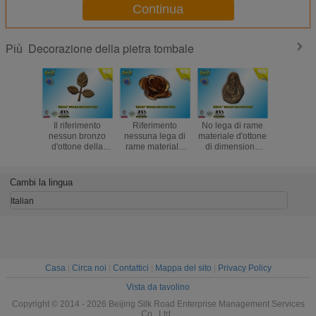
Continua
Decorazione della pietra tombale
Più
Il riferimento
Riferimento
No lega di rame
No le 
nessun bronzo
nessuna lega di
materiale d'ottone
d'ottone
d'ottone della
rame materiale
di dimensione
bronzano 
decorazione della
del fiore BD032
13×17.5 cm di
di rame ma
pietra tombale
della pietra
Madonna Funera
funere
della foglia
tombale della
del bronzo della
dimens
Cambi la lingua
BD033 lascia la
decorazione del
decorazione
23.5×11 c
lega di rame
fiore d'ottone del
BD031
decora
Italian
materiale
bronzo
Casa
|
Circa noi
|
Contattici
|
Mappa del sito
|
Privacy Policy
Vista da tavolino
Copyright © 2014 - 2026 Beijing Silk Road Enterprise Management Services
Co., Ltd..