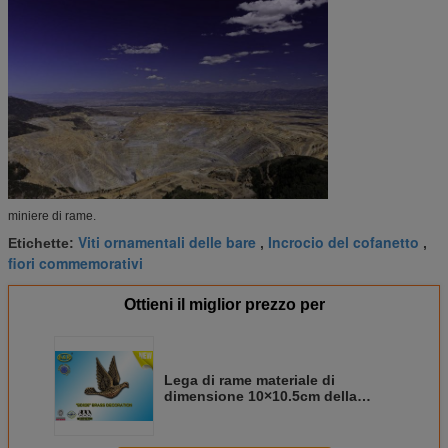
miniere di rame.
Viti ornamentali delle bare
Incrocio del cofanetto
Etichette:
,
,
fiori commemorativi
Ottieni il miglior prezzo per
Lega di rame materiale di
dimensione 10×10.5cm della
decorazione della pietra tombale
del piccione di REF. BD028 Brass