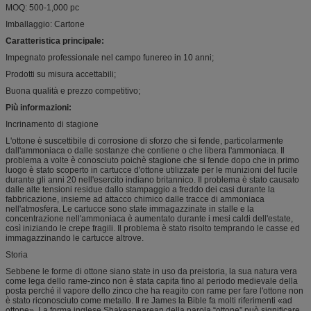
MOQ: 500-1,000 pc
Imballaggio: Cartone
Caratteristica principale:
Impegnato professionale nel campo funereo in 10 anni;
Prodotti su misura accettabili;
Buona qualità e prezzo competitivo;
Più informazioni:
Incrinamento di stagione
L'ottone è suscettibile di corrosione di sforzo che si fende, particolarmente
dall'ammoniaca o dalle sostanze che contiene o che libera l'ammoniaca. Il
problema a volte è conosciuto poichè stagione che si fende dopo che in primo
luogo è stato scoperto in cartucce d'ottone utilizzate per le munizioni del fucile
durante gli anni 20 nell'esercito indiano britannico. Il problema è stato causato
dalle alte tensioni residue dallo stampaggio a freddo dei casi durante la
fabbricazione, insieme ad attacco chimico dalle tracce di ammoniaca
nell'atmosfera. Le cartucce sono state immagazzinate in stalle e la
concentrazione nell'ammoniaca è aumentato durante i mesi caldi dell'estate,
così iniziando le crepe fragili. Il problema è stato risolto temprando le casse ed
immagazzinando le cartucce altrove.
Storia
Sebbene le forme di ottone siano state in uso da preistoria, la sua natura vera
come lega dello rame-zinco non è stata capita fino al periodo medievale della
posta perché il vapore dello zinco che ha reagito con rame per fare l'ottone non
è stato riconosciuto come metallo. Il re James la Bible fa molti riferimenti «ad
ottone». La forma inglese Shakespearean della parola “ottone” può significare