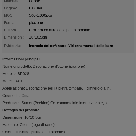
Materiale:
Ottone
Origine:
La Cina
MOQ:
500-1,000pcs
Forma:
piccione
Utilizzo:
Cimitero ed altro della pietra tombale
Dimensioni:
10*10.5cm
Incrocio del cofanetto
Viti ornamentali delle bare
Evidenziare:
,
Informazioni principali:
Nome di prodotto: Decorazione d'ottone (piccione)
Modello: BD028
Marca: B&R
Applicazione: Decorazione per la pietra tombale, il cimitero o altri.
Origine: La Cina
Produttore: Sumer (Pechino) Co. commerciale internazionale, srl
Dettaglio del prodotto:
Dimensione: 10*10.5cm
Materiale: Ottone (lega di rame)
Colore /finishing: pittura elettroforetica