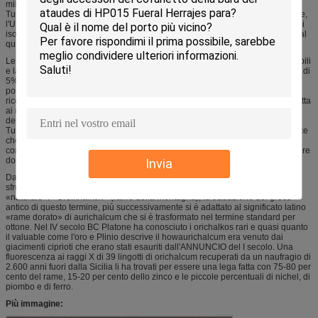
millennio theAegean, nell'Irak, negli Emirati Arabi Uniti, in Calmucchia, il
Turkmenistan e la Georgia e dai secondi siti di millennio BC India Occidentale,
l'Uzbekistan, nell'Iran, in Siria, nell'Irak ed in Palestina. [42] tuttavia, gli esempi
isolati delle leghe dello rame-zinco sono conosciuti BC in Cina a partire fin dal
quinto millennio.
Le composizioni di questi oggetti «d'ottone» in anticipo sono altamente variabili
e la maggior parte hanno contenuti nello zinco tra compreso il peso di 15% e di
5% che è più basso in ottone del prodotto di tramite la cementazione. Queste
possono essere «leghe naturali» manifatturiere fondendo i minerali di rame
ricchi dello zinco nelle circostanze redox. Molti hanno simili contenuti della latta
ai manufatti del bronzo del contemporaneo ed è possibile che alcune leghe
dello rame-zinco siano state accidentali e forse nemmeno distinte da rame.
Tuttavia il grande numero di leghe dello rame-zinco ora conosciute suggerisce
che almeno alcuni siano stati fabbricati deliberatamente e molti hanno
contenuti nello zinco del peso più di di 12% che avrebbero provocato un colore
dorato distintivo.
Invia
Dalle ottavo-settime compresse cuneiformi Assyrian di secolo BC citi che lo
sfruttamento «del rame delle montagne» e di questo può riferirsi all'ottone
«naturale». «Oreikhalkon» (rame della montagna), la traduzione del greco
antico di questo termine, più successivamente si è adattato al significato latino
«rame dorato» di aurichalcum che si è trasformato nel termine standard per
ottone. Nel IV secolo BC Platone ha conosciuto i orichalkos rari e quasi quanto
il valuable come l'oro e Plinio descrive il howaurichalcum era venuto dai
giacimenti ciprioti che erano stati esauriti dall'ANNUNCIO del I secolo. Una
fluorescenza ai raggi X di 39 lingotti di orichalcum recuperati da un naufragio di
2.600 anni fuori dalla Sicilia li ha trovati per essere una lega fatta con 75-80 per
cento del rame, 15-20 per cento dello zinco e le piccole percentuali di nichel, di
piombo e di ferro.
Più immagine: